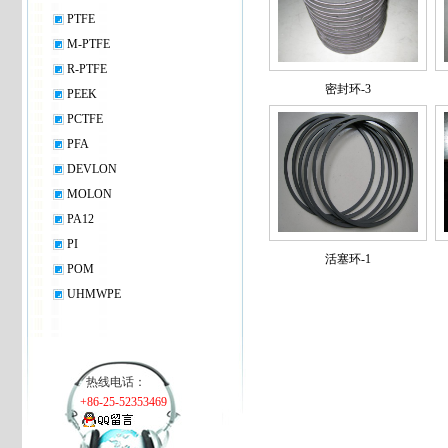
PTFE
M-PTFE
R-PTFE
密封环-3
PEEK
PCTFE
PFA
DEVLON
MOLON
PA12
PI
活塞环-1
POM
UHMWPE
热线电话：
+86-25-52353469